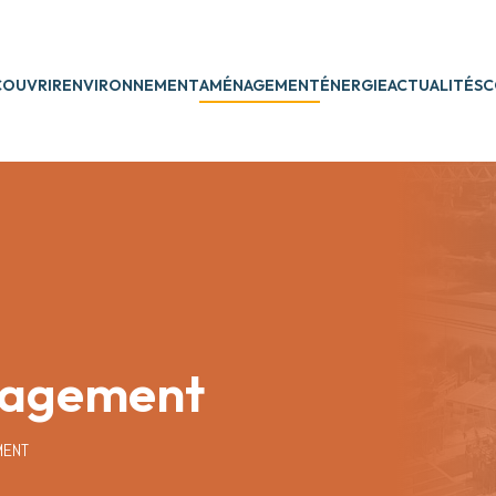
COUVRIR
ENVIRONNEMENT
AMÉNAGEMENT
ÉNERGIE
ACTUALITÉS
C
agement
MENT