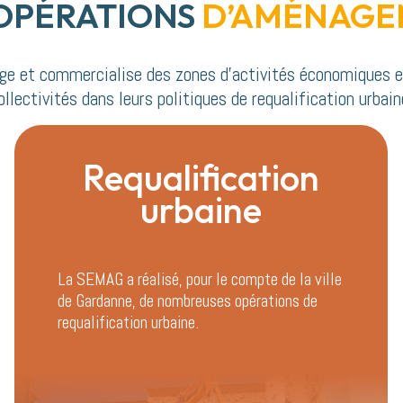
OPÉRATIONS
D’AMÉNAGE
 et commercialise des zones d’activités économiques 
ollectivités dans leurs politiques de requalification urbain
Requalification
urbaine
La SEMAG a réalisé, pour le compte de la ville
de Gardanne, de nombreuses opérations de
requalification urbaine.