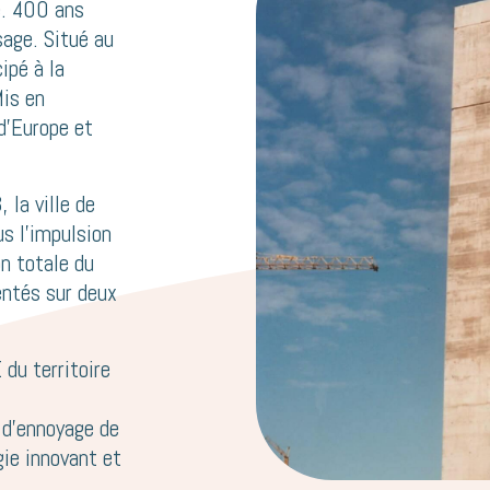
e. 400 ans
age. Situé au
ipé à la
Mis en
 d’Europe et
 la ville de
s l’impulsion
n totale du
entés sur deux
du territoire
x d’ennoyage de
gie innovant et