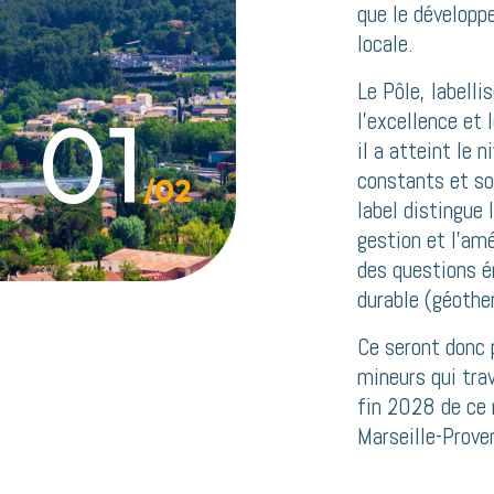
que le développ
locale.
Le Pôle, labell
02
l’excellence et
il a atteint le 
constants et son
/02
label distingue 
gestion et l’am
des questions é
durable (géothe
Ce seront donc 
mineurs qui trav
fin 2028 de ce 
Marseille-Prove