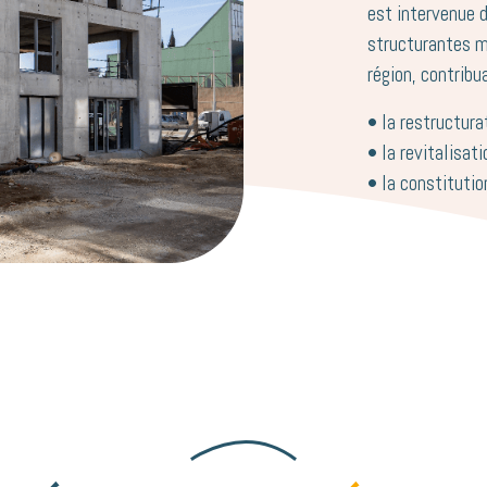
est intervenue 
structurantes mi
région, contribu
• la restructura
• la revitalisat
• la constitutio