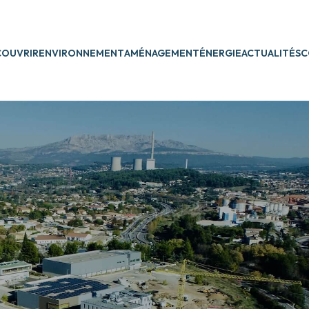
COUVRIR
ENVIRONNEMENT
AMÉNAGEMENT
ÉNERGIE
ACTUALITÉS
C