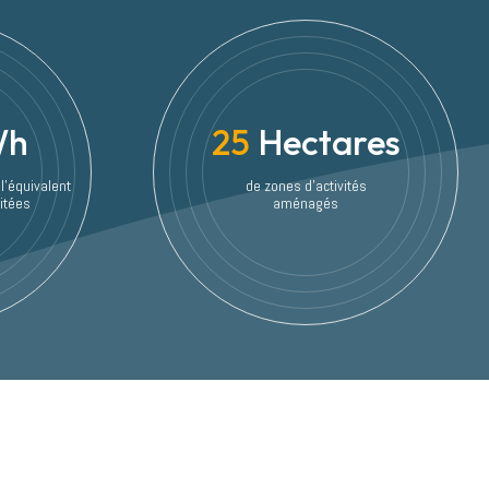
Wh
25
Hectares
 l'équivalent
de zones d'activités
itées
aménagés