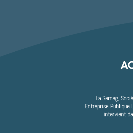
A
La Semag, Socié
Entreprise Publique 
intervient d
SEMAG
SEMAG