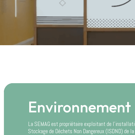
Environnement
La SEMAG est propriétaire exploitant de l’installat
Stockage de Déchets Non Dangereux (ISDND) de la